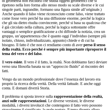
di geometria non euclidea che studia oggetti geometrici che si
ripetono nella loro forma allo stesso modo su scale diverse e le cui
singole parti, ingrandite, formano una figura simile all’originale.)
Anche quando il falso viene riconosciuto come falso, viene trattato
come fosse vero perché ha una diffusione enorme, perché la logica
che gli sta dietro risulta convincente, perché si basa su qualcosa che
è già circolato nella cultura, perché la logica sottostante offre
vantaggi o semplice gratificazione a chi diffonde la notizia, crea un
gruppo, un’appartenenza che è quanto oggi l’individuo (sempre più
isolato, chiuso, individualizzato, appunto) chiede e di cui ha
bisogno. Il fatto è che non ci rendiamo conto di aver
perso il senso
della realtà. Ecco perché è sempre più importante riproporre il
tema del vero e del falso
.
Il
vero esiste
. Il vero è il fatto, la realtà. Non dobbiamo farci deviare
verso una filosofia basata su un “approccio fluido” al riscontro dei
fatti.
Vengo da un mondo professionale dove l’essenza del lavoro era
proprio la ricerca della verità. Della verità fattuale. E anche oggi
conta. E domani diverrà Storia.
Il problema si sposta invece sulla
rappresentazione della realtà,
anzi sulle rappresentazioni
. Le diverse versioni, le diverse
modalità, i diversi involucri che contengono il fatto vero possono
stravolgerne il significato, la reale portata. Il tema diventa allora