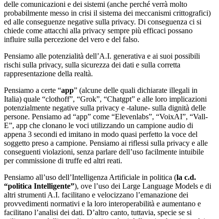
delle comunicazioni e dei sistemi (anche perché verrà molto
probabilmente messo in crisi il sistema dei meccanismi crittografici)
ed alle conseguenze negative sulla privacy. Di conseguenza ci si
chiede come attacchi alla privacy sempre più efficaci possano
influire sulla percezione del vero e del falso.
Pensiamo alle potenzialità dell’A.I. generativa e ai suoi possibili
rischi sulla privacy, sulla sicurezza dei dati e sulla corretta
rappresentazione della realtà.
Pensiamo a certe “
app
” (alcune delle quali dichiarate illegali in
Italia) quale “clothoff”, “Grok”, “Chatgpt” e alle loro implicazioni
potenzialmente negative sulla privacy e -talune- sulla dignità delle
persone. Pensiamo ad “app” come “Elevenlabs”, “VoixAI”, “Vall-
E”, app che clonano le voci utilizzando un campione audio di
appena 3 secondi ed imitano in modo quasi perfetto la voce del
soggetto preso a campione. Pensiamo ai riflessi sulla privacy e alle
conseguenti violazioni, senza parlare dell’uso facilmente intuibile
per commissione di truffe ed altri reati.
Pensiamo all’uso dell’Intelligenza Artificiale in politica (
la c.d.
“politica Intelligente”
), ove l’uso dei Large Language Models e di
altri strumenti A.I. facilitano e velocizzano l’emanazione dei
provvedimenti normativi e la loro interoperabilità e aumentano e
facilitano l’analisi dei dati. D’altro canto, tuttavia, specie se si