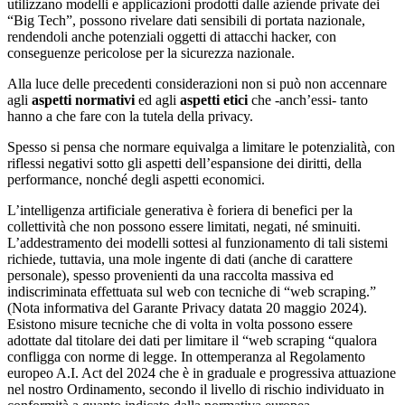
utilizzano modelli e applicazioni prodotti dalle aziende private dei
“Big Tech”, possono rivelare dati sensibili di portata nazionale,
rendendoli anche potenziali oggetti di attacchi hacker, con
conseguenze pericolose per la sicurezza nazionale.
Alla luce delle precedenti considerazioni non si può non accennare
agli
aspetti normativi
ed agli
aspetti etici
che -anch’essi- tanto
hanno a che fare con la tutela della privacy.
Spesso si pensa che normare equivalga a limitare le potenzialità, con
riflessi negativi sotto gli aspetti dell’espansione dei diritti, della
performance, nonché degli aspetti economici.
L’intelligenza artificiale generativa è foriera di benefici per la
collettività che non possono essere limitati, negati, né sminuiti.
L’addestramento dei modelli sottesi al funzionamento di tali sistemi
richiede, tuttavia, una mole ingente di dati (anche di carattere
personale), spesso provenienti da una raccolta massiva ed
indiscriminata effettuata sul web con tecniche di “web scraping.”
(Nota informativa del Garante Privacy datata 20 maggio 2024).
Esistono misure tecniche che di volta in volta possono essere
adottate dal titolare dei dati per limitare il “web scraping “qualora
confligga con norme di legge. In ottemperanza al Regolamento
europeo A.I. Act del 2024 che è in graduale e progressiva attuazione
nel nostro Ordinamento, secondo il livello di rischio individuato in