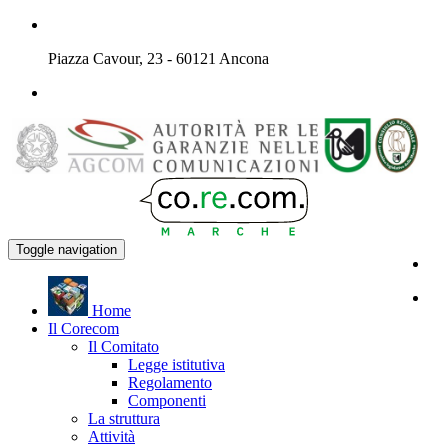
Piazza Cavour, 23 - 60121 Ancona
Toggle navigation
H
ome
Il
C
orecom
Il Comitato
Legge istitutiva
Regolamento
Componenti
La struttura
Attività