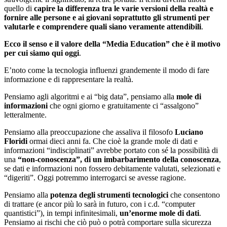
quello di
capire la differenza tra le varie versioni della realtà e
fornire alle persone e ai giovani soprattutto gli strumenti per
valutarle e comprendere quali siano veramente attendibili
.
Ecco il senso e il valore della “Media Education” che è il motivo
per cui siamo qui oggi
.
E’noto come la tecnologia influenzi grandemente il modo di fare
informazione e di rappresentare la realtà.
Pensiamo agli algoritmi e ai “big data”, pensiamo alla
mole di
informazioni
che ogni giorno e gratuitamente ci “assalgono”
letteralmente.
Pensiamo alla preoccupazione che assaliva il filosofo
Luciano
Floridi
ormai dieci anni fa. Che cioè la grande mole di dati e
informazioni “indisciplinati” avrebbe portato con sé la possibilità di
una
“non-conoscenza”, di un imbarbarimento della conoscenza
,
se dati e informazioni non fossero debitamente valutati, selezionati e
“digeriti”. Oggi potremmo interrogarci se avesse ragione.
Pensiamo alla
potenza degli strumenti tecnologici
che consentono
di trattare (e ancor più lo sarà in futuro, con i c.d. “computer
quantistici”), in tempi infinitesimali,
un’enorme mole di dati
.
Pensiamo ai rischi che ciò può o potrà comportare sulla sicurezza