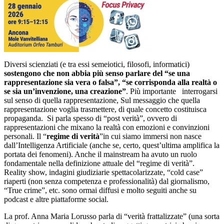
Diversi scienziati (e tra essi semeiotici, filosofi, informatici)
sostengono che non abbia più senso parlare del “se una
rappresentazione sia vera o falsa”, “se corrisponda alla realtà o
se sia un’invenzione, una creazione”
. Più importante interrogarsi
sul senso di quella rappresentazione, Sul messaggio che quella
rappresentazione voglia trasmettere, di quale concetto costituisca
propaganda. Si parla spesso di “post verità”, ovvero di
rappresentazioni che mixano la realtà con emozioni e convinzioni
personali. Il “
regime di verità
”in cui siamo immersi non nasce
dall’Intelligenza Artificiale (anche se, certo, quest’ultima amplifica la
portata dei fenomeni). Anche il mainstream ha avuto un ruolo
fondamentale nella definizione attuale del “regime di verità”.
Reality show, indagini giudiziarie spettacolarizzate, “cold case”
riaperti (non senza competenza e professionalità) dal giornalismo,
“True crime”, etc. sono ormai diffusi e molto seguiti anche su
podcast e altre piattaforme social.
La prof. Anna Maria Lorusso parla di “verità frattalizzate” (una sorta