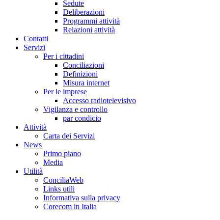
Sedute
Deliberazioni
Programmi attività
Relazioni attività
Co
n
tatti
S
e
rvizi
Per i cittadini
Conciliazioni
Definizioni
Misura internet
Per le imprese
Accesso radiotelevisivo
Vigilanza e controllo
par condicio
A
ttività
Carta dei Servizi
Ne
w
s
Primo piano
Media
U
tilità
ConciliaWeb
Links utili
Informativa sulla privacy
Corecom in Italia