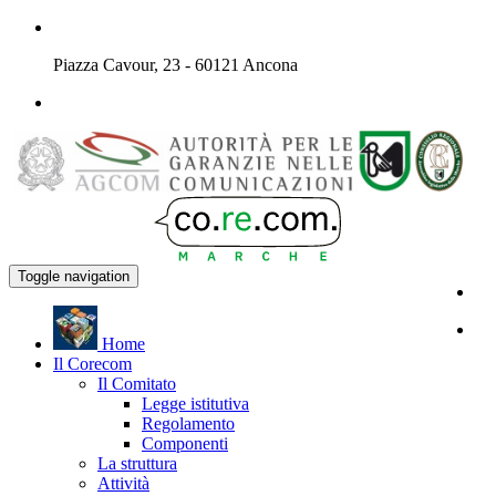
Piazza Cavour, 23 - 60121 Ancona
Toggle navigation
H
ome
Il
C
orecom
Il Comitato
Legge istitutiva
Regolamento
Componenti
La struttura
Attività