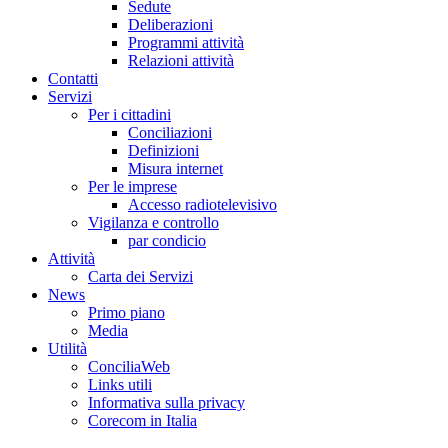
Sedute
Deliberazioni
Programmi attività
Relazioni attività
Co
n
tatti
S
e
rvizi
Per i cittadini
Conciliazioni
Definizioni
Misura internet
Per le imprese
Accesso radiotelevisivo
Vigilanza e controllo
par condicio
A
ttività
Carta dei Servizi
Ne
w
s
Primo piano
Media
U
tilità
ConciliaWeb
Links utili
Informativa sulla privacy
Corecom in Italia