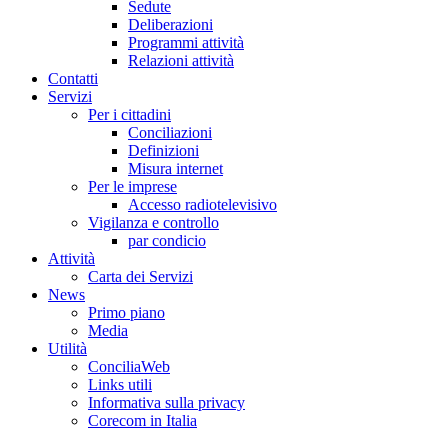
Sedute
Deliberazioni
Programmi attività
Relazioni attività
Co
n
tatti
S
e
rvizi
Per i cittadini
Conciliazioni
Definizioni
Misura internet
Per le imprese
Accesso radiotelevisivo
Vigilanza e controllo
par condicio
A
ttività
Carta dei Servizi
Ne
w
s
Primo piano
Media
U
tilità
ConciliaWeb
Links utili
Informativa sulla privacy
Corecom in Italia