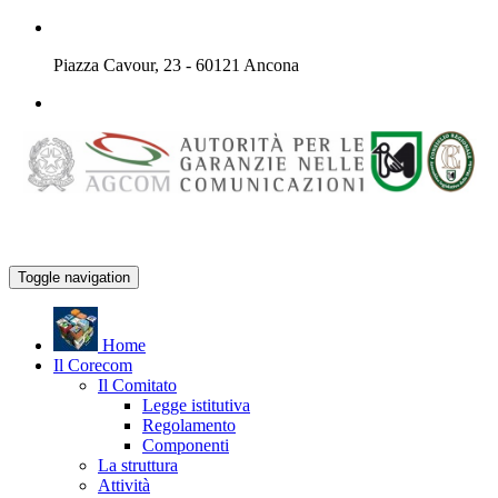
Piazza Cavour, 23 - 60121 Ancona
Toggle navigation
H
ome
Il
C
orecom
Il Comitato
Legge istitutiva
Regolamento
Componenti
La struttura
Attività