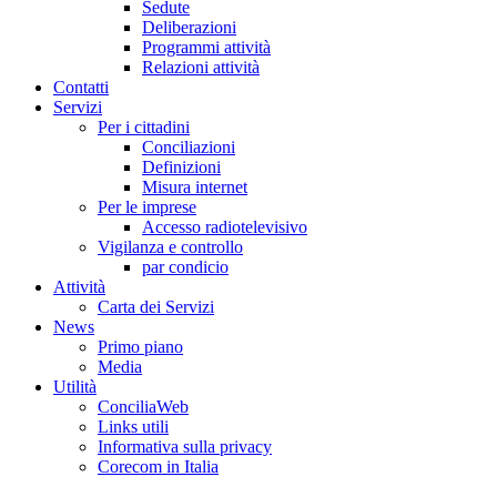
Sedute
Deliberazioni
Programmi attività
Relazioni attività
Co
n
tatti
S
e
rvizi
Per i cittadini
Conciliazioni
Definizioni
Misura internet
Per le imprese
Accesso radiotelevisivo
Vigilanza e controllo
par condicio
A
ttività
Carta dei Servizi
Ne
w
s
Primo piano
Media
U
tilità
ConciliaWeb
Links utili
Informativa sulla privacy
Corecom in Italia