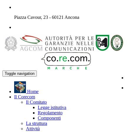
Piazza Cavour, 23 - 60121 Ancona
Toggle navigation
H
ome
Il
C
orecom
Il Comitato
Legge istitutiva
Regolamento
Componenti
La struttura
Attività