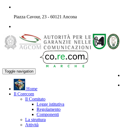
Piazza Cavour, 23 - 60121 Ancona
Toggle navigation
H
ome
Il
C
orecom
Il Comitato
Legge istitutiva
Regolamento
Componenti
La struttura
Attività