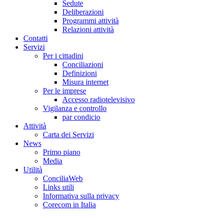
Sedute
Deliberazioni
Programmi attività
Relazioni attività
Co
n
tatti
S
e
rvizi
Per i cittadini
Conciliazioni
Definizioni
Misura internet
Per le imprese
Accesso radiotelevisivo
Vigilanza e controllo
par condicio
A
ttività
Carta dei Servizi
Ne
w
s
Primo piano
Media
U
tilità
ConciliaWeb
Links utili
Informativa sulla privacy
Corecom in Italia