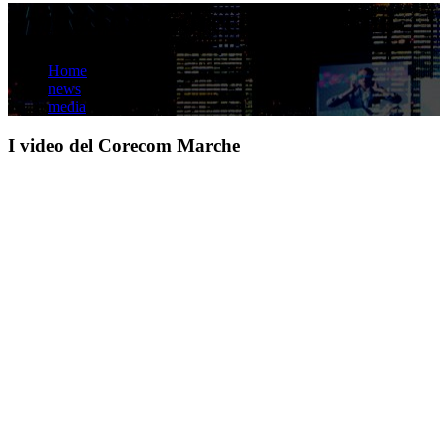
I video del Corecom Marche
Home
news
media
I video del Corecom Marche