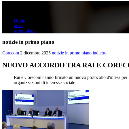
primo piano
Home
news
primo piano
notizie in primo piano
Corecom
2 dicembre 2025
notizie in primo piano
indietro
NUOVO ACCORDO TRA RAI E CORE
Rai e Corecom hanno firmato un nuovo protocollo d'intesa per le t
organizzazioni di interesse sociale