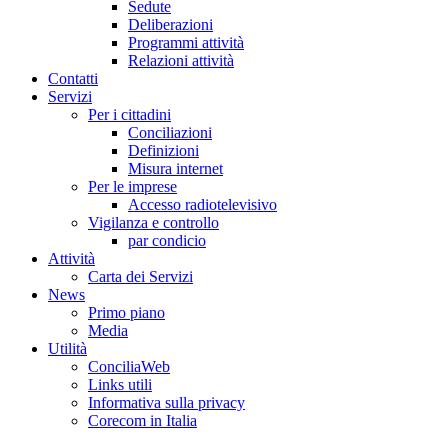
Sedute
Deliberazioni
Programmi attività
Relazioni attività
Co
n
tatti
S
e
rvizi
Per i cittadini
Conciliazioni
Definizioni
Misura internet
Per le imprese
Accesso radiotelevisivo
Vigilanza e controllo
par condicio
A
ttività
Carta dei Servizi
Ne
w
s
Primo piano
Media
U
tilità
ConciliaWeb
Links utili
Informativa sulla privacy
Corecom in Italia