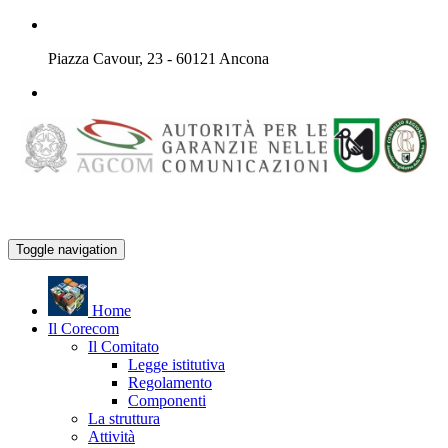
Piazza Cavour, 23 - 60121 Ancona
Toggle navigation
H
ome
Il
C
orecom
Il Comitato
Legge istitutiva
Regolamento
Componenti
La struttura
Attività