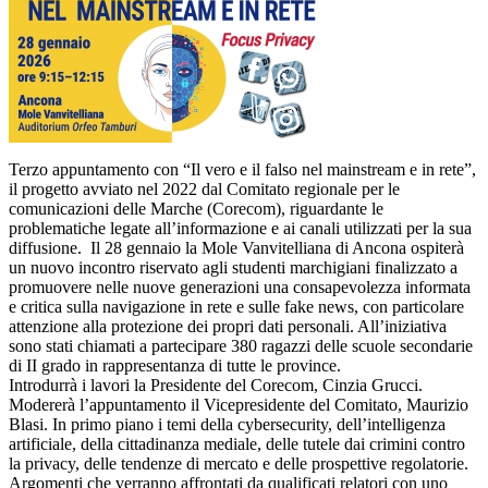
Terzo appuntamento con “Il vero e il falso nel mainstream e in rete”,
il progetto avviato nel 2022 dal Comitato regionale per le
comunicazioni delle Marche (Corecom), riguardante le
problematiche legate all’informazione e ai canali utilizzati per la sua
diffusione. Il 28 gennaio la Mole Vanvitelliana di Ancona ospiterà
un nuovo incontro riservato agli studenti marchigiani finalizzato a
promuovere nelle nuove generazioni una consapevolezza informata
e critica sulla navigazione in rete e sulle fake news, con particolare
attenzione alla protezione dei propri dati personali. All’iniziativa
sono stati chiamati a partecipare 380 ragazzi delle scuole secondarie
di II grado in rappresentanza di tutte le province.
Introdurrà i lavori la Presidente del Corecom, Cinzia Grucci.
Modererà l’appuntamento il Vicepresidente del Comitato, Maurizio
Blasi. In primo piano i temi della cybersecurity, dell’intelligenza
artificiale, della cittadinanza mediale, delle tutele dai crimini contro
la privacy, delle tendenze di mercato e delle prospettive regolatorie.
Argomenti che verranno affrontati da qualificati relatori con uno