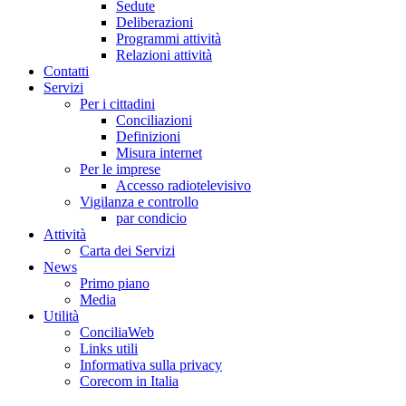
Sedute
Deliberazioni
Programmi attività
Relazioni attività
Co
n
tatti
S
e
rvizi
Per i cittadini
Conciliazioni
Definizioni
Misura internet
Per le imprese
Accesso radiotelevisivo
Vigilanza e controllo
par condicio
A
ttività
Carta dei Servizi
Ne
w
s
Primo piano
Media
U
tilità
ConciliaWeb
Links utili
Informativa sulla privacy
Corecom in Italia