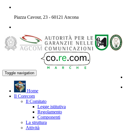
Piazza Cavour, 23 - 60121 Ancona
Toggle navigation
H
ome
Il
C
orecom
Il Comitato
Legge istitutiva
Regolamento
Componenti
La struttura
Attività