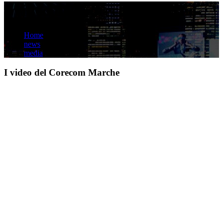
I video del Corecom Marche
Home
news
media
I video del Corecom Marche