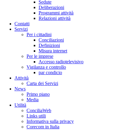
Sedute
Deliberazioni
Programmi attività
Relazioni attività
Co
n
tatti
S
e
rvizi
Per i cittadini
Conciliazioni
Definizioni
Misura internet
Per le imprese
Accesso radiotelevisivo
Vigilanza e controllo
par condicio
A
ttività
Carta dei Servizi
Ne
w
s
Primo piano
Media
U
tilità
ConciliaWeb
Links utili
Informativa sulla privacy
Corecom in Italia