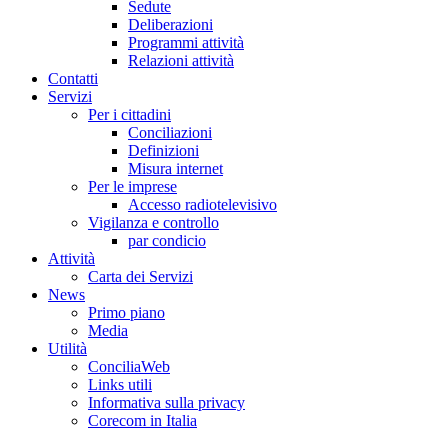
Sedute
Deliberazioni
Programmi attività
Relazioni attività
Co
n
tatti
S
e
rvizi
Per i cittadini
Conciliazioni
Definizioni
Misura internet
Per le imprese
Accesso radiotelevisivo
Vigilanza e controllo
par condicio
A
ttività
Carta dei Servizi
Ne
w
s
Primo piano
Media
U
tilità
ConciliaWeb
Links utili
Informativa sulla privacy
Corecom in Italia