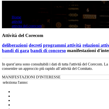
Attività del Corecom
Home
attività
attivita del corecom
Attività del Corecom
deliberazioni
decreti
programmi attività
relazioni atti
bandi di gara
bandi di concorso
manifestazioni d'inte
In quest’area sono consultabili i dati di tutta l'attività del Corecom. L
consentire un approccio più rapido all’attività del Comitato.
MANIFESTAZIONI D'INTERESSE
seleziona l'anno: