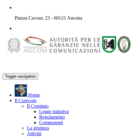
Piazza Cavour, 23 - 60121 Ancona
Toggle navigation
H
ome
Il
C
orecom
Il Comitato
Legge istitutiva
Regolamento
Componenti
La struttura
Attività