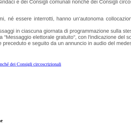
Sindaci e dei Consigli comunali nonché dei Consigli circos
i, né essere interrotti, hanno un’autonoma collocazi
essaggi in ciascuna giornata di programmazione sulla ste
ra "Messaggio elettorale gratuito", con l'indicazione del s
ere preceduto e seguito da un annuncio in audio del mede
nché dei Consigli circoscrizionali
he