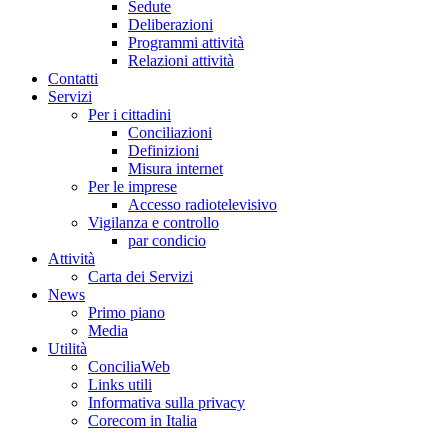
Sedute
Deliberazioni
Programmi attività
Relazioni attività
Co
n
tatti
S
e
rvizi
Per i cittadini
Conciliazioni
Definizioni
Misura internet
Per le imprese
Accesso radiotelevisivo
Vigilanza e controllo
par condicio
A
ttività
Carta dei Servizi
Ne
w
s
Primo piano
Media
U
tilità
ConciliaWeb
Links utili
Informativa sulla privacy
Corecom in Italia