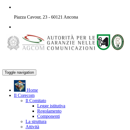
Piazza Cavour, 23 - 60121 Ancona
Toggle navigation
H
ome
Il
C
orecom
Il Comitato
Legge istitutiva
Regolamento
Componenti
La struttura
Attività