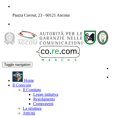
Piazza Cavour, 23 - 60121 Ancona
Toggle navigation
H
ome
Il
C
orecom
Il Comitato
Legge istitutiva
Regolamento
Componenti
La struttura
Attività